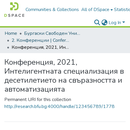
Communities & Collections
All of DSpace
Statisti
Log In
Home
Бургаски Свободен Университет | Burgas Free University
2. Конференции | Conferences
Конференция, 2021, Интелигентната специализация в десетилетието на свъразността и автоматизацията
Конференция, 2021,
Интелигентната специализация в
десетилетието на свъразността и
автоматизацията
Permanent URI for this collection
http://research.bfu.bg:4000/handle/123456789/1778