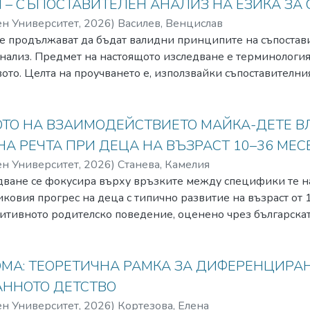
– СЪПОСТАВИТЕЛЕН АНАЛИЗ НА ЕЗИКА ЗА
ен Университет
,
2026
)
Василев, Венцислав
е продължават да бъдат валидни принципите на съпостав
нализ. Предмет на настоящото изследване е терминология
то. Целта на проучването е, използвайки съпоставителни
ни полета. Другата задача на доклада е да се види дали и
азличните англоговорящи страни използват други термини
ицирани. Изслед ван е корпус от научна литература от С
ОТО НА ВЗАИМОДЕЙСТВИЕТО МАЙКА-ДЕТЕ В
обхващащ периода от 30-те години на 20 век до този моме
НА РЕЧТА ПРИ ДЕЦА НА ВЪЗРАСТ 10–36 МЕС
 с 41 термина, като само термините на едно словно поле („
ен Университет
,
2026
)
Станева, Камелия
дробно с дефиниции и са намерени преводните им еквива
дване се фокусира върху връзките между специфики те н
за, че в термините на български са настъпили някои пром
иковия прогрес на деца с типично развитие на възраст от 1
рминологията. Посочени са и възможните практични прил
итивното родителско поведение, оценено чрез българскат
обучение и в превода.
Interactions with children: Checklist of observations linked t
деца: Контролен списък с наблюдения, свързани с резулта
измерени с метод за количествена оценка на психичното 
МА: ТЕОРЕТИЧНА РАМКА ЗА ДИФЕРЕНЦИРАН
 Манова-Томова. Изследването представя нови данни, коит
АННОТО ДЕТСТВО
ивното родителско поведение за подобряване на езиковот
ен Университет
,
2026
)
Кортезова, Елена