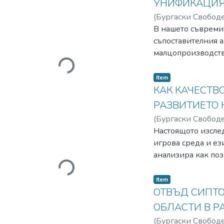
УНИФИКАЦИЯ 
(
Бургаски Свобод
В нашето съвреми
съпоставителния а
малцопроизводство
Loading...
термини те в слов
времето, дали в р
Item
термините са униф
КАК КАЧЕСТВ
Русия, България, 
РАЗВИТИЕТО 
лексикални полета
(
Бургаски Свобод
разгледани по-по
Настоящото изсле
Изследването пока
игрова среда и ез
унификация на те
анализира как поз
в чуждоезиковото 
Loading...
PICCOLO (Parenting 
между родители и 
Item
речевите умения, 
ОТВЪД СИПТО
детство на проф.
ОБЛАСТИ В Р
значение на позит
(
Бургаски Свобод