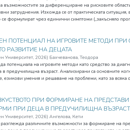
да възможностите за диференциране на рисковите области
ни затруднения. Изхожда се от практическата ситуация, 
 се формулират чрез единични симптоми („закъсняло прого
р.), докато оценката на риска изисква по-широк поглед къ
 контекста на детското развитие рискът се разбира като п
ход, свързана с натрупва нето и съчетаването на биологи
Н ПОТЕНЦИАЛ НА ИГРОВИТЕ МЕТОДИ ПРИ 
ри и условията на средата. На тази основа се предлагат 
О РАЗВИТИЕ НА ДЕЦАТА
 области на потенциален риск, свързани с условията на раз
ен Университет
,
2026
)
Бахчеванова, Теодора
ори, медицински състояния, сензорни дефицити, психо-
а потенциала на игровите методи като средство за диагн
о-икономически условия, дигитална експозиция), и (2) обл
 в предучилищна възраст. Анализирани са основните когн
ивни и двигателни трудности, проблеми при храненето и
, езикови умения и решаване на проблеми, като за всяка 
орната преработка и неврорегулацията). Обсъжда се как 
ритерии за оценяване на детските прояви. Подчертава се,
олява описването на различни рис кови профили при деца 
инудена среда за наблюдение, в която учителят може да 
оже да подпомогне по-структурираното събиране на инфор
тегиите на децата. Изведени са предимства и ограничения
ЗКУСТВОТО ПРИ ФОРМИРАНЕ НА ПРЕДСТАВИ
ни екипи и ориентирането на ранните интервенции към к
за нейното приложение в педагогическата практика. Пред
ОРМИ ПРИ ДЕЦА В ПРЕДУЧИЛИЩНА ВЪЗРАС
 към конкретните задачи, но и към други игри със сходна
ен Университет
,
2026
)
Ангелова, Кети
кав инструментариум за наблюдение и интерпретация на п
я разглежда различните възможности за формиране на пр