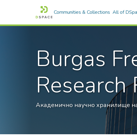
Communities & Collections
All of DSp
Burgas Fr
Research 
Академично научно хранилище на