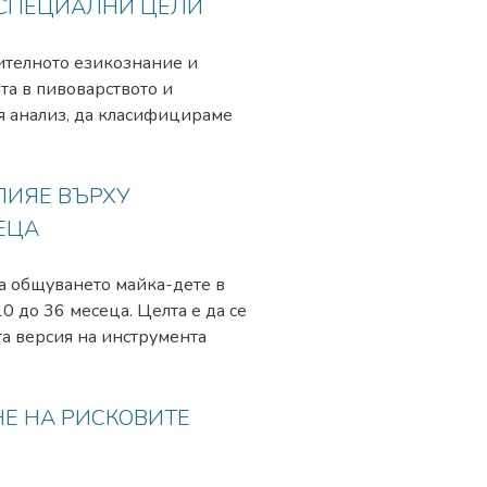
 СПЕЦИАЛНИ ЦЕЛИ
ителното езикознание и
та в пивоварството и
я анализ, да класифицираме
ма промяна в терминологията с
 за един и същи процес, или
АЩ, Векикобритания, Германия,
ЛИЯЕ ВЪРХУ
нт. Обособени са четири
ЕЦА
Естествени процеси”) са
ленти на английски език.
а общуването майка-дете в
ени, докато на английски има
0 до 36 месеца. Целта е да се
ожения на тази класификация
а версия на инструмента
o outcomes)/Взаимодействия
тите, се отразява върху
развитие на деца през ранното
Е НА РИСКОВИТЕ
о потвърждават ключовото
о развитие на детето.