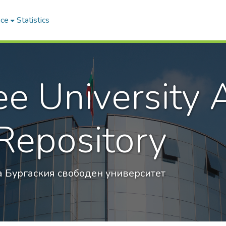
ace
Statistics
ee University
Repository
 Бургаския свободен университет