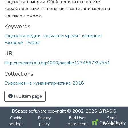
социалните медии. Обобщени са основните
характеристики на понятията социални медии и
социални мрежи.
Keywords
социални медии
,
социални мрежи
,
интернет
,
Facebook
,
Twitter
URI
http://research.bfu.bg:4000/handle/123456789/551
Collections
Съвременна хуманитаристика, 2018
Full item page
DSpace software
copyright © 2002-2026
LYRASIS
Cookie
Privacy
End User
Send
COAR Notify
settings
policy
Agreement
Feedback