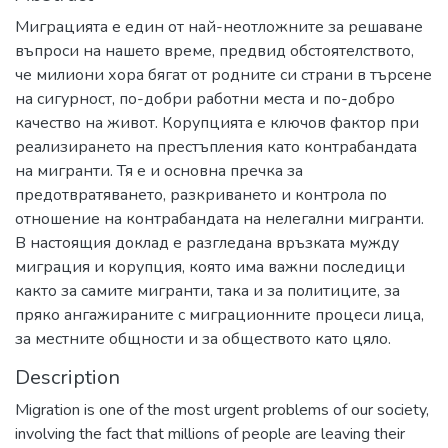
Миграцията е един от най-неотложните за решаване
въпроси на нашето време, предвид обстоятелството,
че милиони хора бягат от родните си страни в търсене
на сигурност, по-добри работни места и по-добро
качество на живот. Корупцията е ключов фактор при
реализирането на престъпления като контрабандата
на мигранти. Тя е и основна пречка за
предотвратяването, разкриването и контрола по
отношение на контрабандата на нелегални мигранти.
В настоящия доклад е разгледана връзката мужду
миграция и корупция, която има важни последици
както за самите мигранти, така и за политиците, за
пряко ангажираните с миграционните процеси лица,
за местните общности и за обществото като цяло.
Description
Migration is one of the most urgent problems of our society,
involving the fact that millions of people are leaving their