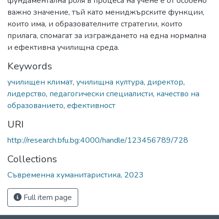
фундаментална роля в процеса на учене е от особено
важно значение, тъй като мениджърските функции,
които има, и образователните стратегии, които
прилага, спомагат за изграждането на една нормална
и ефективна училищна среда.
Keywords
училищен климат
,
училищна култура
,
директор
,
лидерство
,
педагогически специалисти
,
качество на
образованието
,
ефективност
URI
http://research.bfu.bg:4000/handle/123456789/728
Collections
Съвременна хуманитаристика, 2023
Full item page