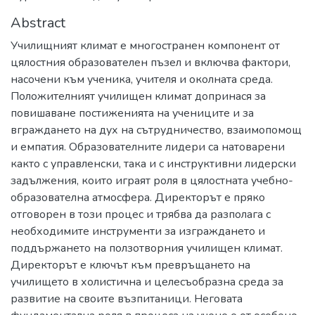
Abstract
Училищният климат е многостранен компонент от
цялостния образователен пъзел и включва фактори,
насочени към ученика, учителя и околната среда.
Положителният училищен климат допринася за
повишаване постиженията на учениците и за
вграждането на дух на сътрудничество, взаимопомощ
и емпатия. Образователните лидери са натоварени
както с управленски, така и с инструктивни лидерски
задължения, които играят роля в цялостната учебно-
образователна атмосфера. Директорът е пряко
отговорен в този процес и трябва да разполага с
необходимите инструменти за изграждането и
поддържането на ползотворния училищен климат.
Директорът е ключът към превръщането на
училището в холистична и целесъобразна среда за
развитие на своите възпитаници. Неговата