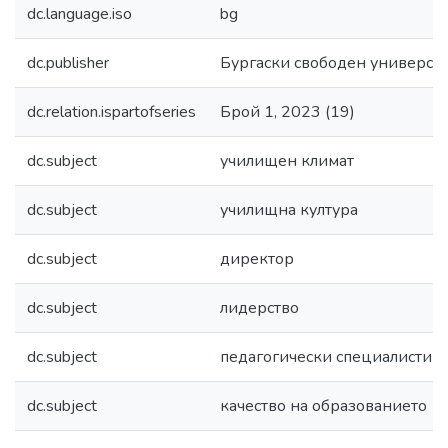
dc.language.iso
bg
dc.publisher
Бургаски свободен универси
dc.relation.ispartofseries
Брой 1, 2023 (19)
dc.subject
училищен климат
dc.subject
училищна култура
dc.subject
директор
dc.subject
лидерство
dc.subject
педагогически специалисти
dc.subject
качество на образованието