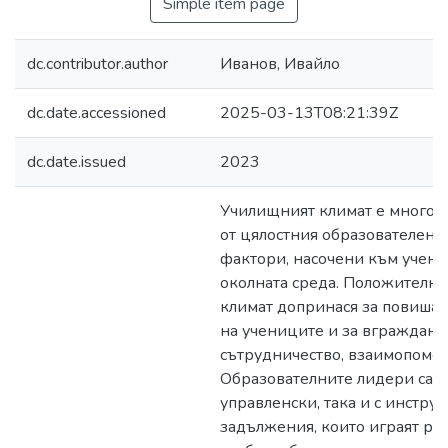
Simple item page
dc.contributor.author
Иванов, Ивайло
dc.date.accessioned
2025-03-13T08:21:39Z
dc.date.issued
2023
Училищният климат е многос
от цялостния образователен 
фактори, насочени към ученик
околната среда. Положителн
климат допринася за повиша
на учениците и за вгражданет
сътрудничество, взаимопомощ
Образователните лидери са н
управленски, така и с инстру
задължения, които играят рол