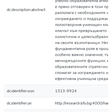
учебно-образователна атмос
е пряко отговорен в този про
dc.description.abstract
разполага с необходимите ин
изграждането и поддържанет
ползотворния училищен клим
ключът към превръщането на
холистична и целесъобразна 
на своите възпитаници. Него
фундаментална роля в процеса
особено важно значение, тъй
мениджърските функции, кои
образователните стратегии, к
спомагат за изграждането на
ефективна училищна среда.
dc.identifier.issn
1313-9924
dc.identifier.uri
http://research.bfu.bg:4000/h