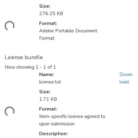
Size:
276.25 KB
Format:
ding...
Adobe Portable Document
Format
License bundle
Now showing
1 - 1 of 1
Name:
Down
license.txt
load
Size:
1.71 KB
Format:
ding...
Item-specific license agreed to
upon submission
Description: