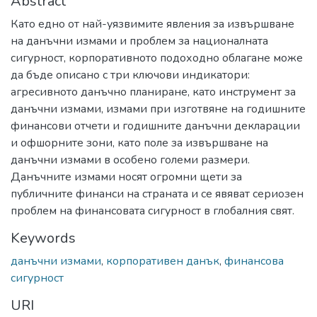
Abstract
Като едно от най-уязвимите явления за извършване
на данъчни измами и проблем за националната
сигурност, корпоративното подоходно облагане може
да бъде описано с три ключови индикатори:
агресивното данъчно планиране, като инструмент за
данъчни измами, измами при изготвяне на годишните
финансови отчети и годишните данъчни декларации
и офшорните зони, като поле за извършване на
данъчни измами в особено големи размери.
Данъчните измами носят огромни щети за
публичните финанси на страната и се явяват сериозен
проблем на финансовата сигурност в глобалния свят.
Keywords
данъчни измами
,
корпоративен данък
,
финансова
сигурност
URI