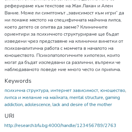
реферираме към текстове на Жак Лакан и Ален
Вание. Може ли симптомът „зависимост към игри“ да
ни покаже мястото на специфичната майчина липса,
което детето се опитва да заеме? Клиничните
ориентири за психичното структуриране ще бъдат
изведени чрез представяне на клинични винетки от
психоаналитична работа с момчета в началото на
юношеството. Психопатологичните хипотези, които
могат да бъдат изследвани са различни, въпреки че
наблюдаваното поведе ние много често си прилича.
Keywords
психична структура
,
интернет зависимост
,
юношество
,
липса и желание на майката
,
mental structure
,
gaming
addiction
,
adolescence
,
lack and desire of the mother
URI
http://research.bfu.bg:4000/handle/123456789/2763