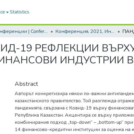
ace
Statistics
2. Конференции | Conferences
Конференция, 2021, Интелигентната специализация в десетилетието на свъразността и автоматизацията
Д-19 РЕФЛЕКЦИИ ВЪРХУ
ФИНАНСОВИ ИНДУСТРИИ В
Abstract
Авторът конкретизира някои по-важни антипанде
казахстанското правителство. Той разглежда отраж
пандемията, свързана с Ковид-19 върху финансова
Република Казахстан. Акцентира се върху приложе
комбинирания подход „top-down” – „bottom-up” при 
14 финансово-кредитни институции за оценка на к