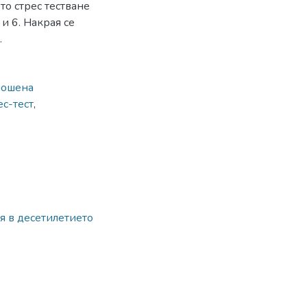
то стрес тестване
и 6. Накрая се
.
лошена
с-тест
,
я в десетилетието