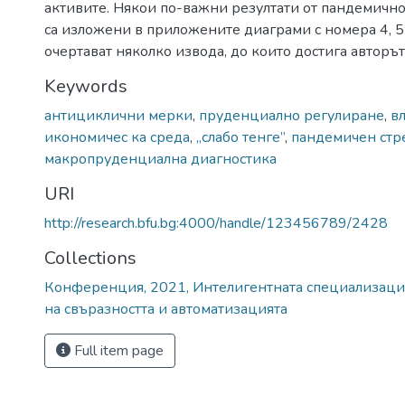
активите. Някои по-важни резултати от пандемично
са изложени в приложените диаграми с номера 4, 5 
очертават няколко извода, до които достига авторът
Keywords
антициклични мерки
,
пруденциално регулиране
,
в
икономичес ка среда
,
„слабо тенге”
,
пандемичен стре
макропруденциална диагностика
URI
http://research.bfu.bg:4000/handle/123456789/2428
Collections
Конференция, 2021, Интелигентната специализаци
на свъразността и автоматизацията
Full item page