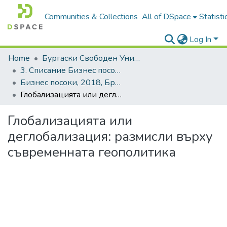
Communities & Collections
All of DSpace
Statisti
Log In
Home
Бургаски Свободен Университет | Burgas Free University
3. Списание Бизнес посоки | Journal of Business Research
Бизнес посоки, 2018, Брой 2, Български
Глобализацията или деглобализация: размисли върху съвременната геополитика
Глобализацията или
деглобализация: размисли върху
съвременната геополитика