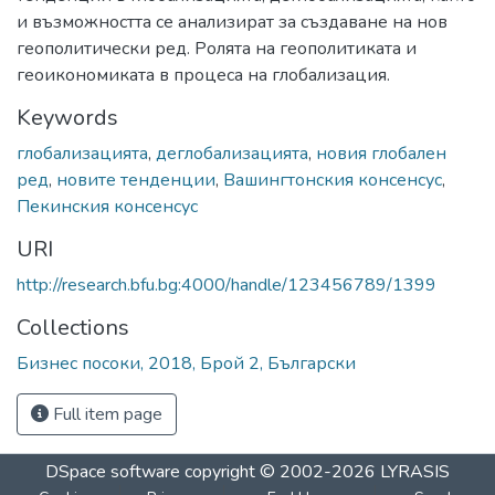
и възможността се анализират за създаване на нов
геополитически ред. Ролята на геополитиката и
геоикономиката в процеса на глобализация.
Keywords
глобализацията
,
деглобализацията
,
новия глобален
ред
,
новите тенденции
,
Вашингтонския консенсус
,
Пекинския консенсус
URI
http://research.bfu.bg:4000/handle/123456789/1399
Collections
Бизнес посоки, 2018, Брой 2, Български
Full item page
DSpace software
copyright © 2002-2026
LYRASIS