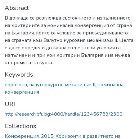
Abstract
В доклада се разглежда състоянието и изпълнението
на критериите за номинална конвергенция от страна
на България, които са условие за присъединяването
на страната към Валутно курсовия механизъм II. Целта
е да се определи до каква степен тези условия са
изпълнени и при кои критерии България има нужда
от промяна на курса.
Keywords
еврозона
,
валутнокурсов механизъм II
,
номинална
конвергенция
URI
http://research.bfu.bg:4000/handle/123456789/2300
Collections
Конференция, 2015, Хоризонти в развитието на