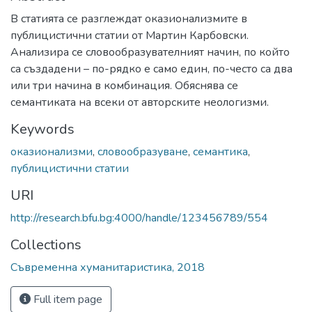
В статията се разглеждат оказионализмите в
публицистични статии от Мартин Карбовски.
Анализира се словообразувателният начин, по който
са създадени – по-рядко е само един, по-често са два
или три начина в комбинация. Обяснява се
семантиката на всеки от авторските неологизми.
Keywords
оказионализми
,
словообразуване
,
семантика
,
публицистични статии
URI
http://research.bfu.bg:4000/handle/123456789/554
Collections
Съвременна хуманитаристика, 2018
Full item page