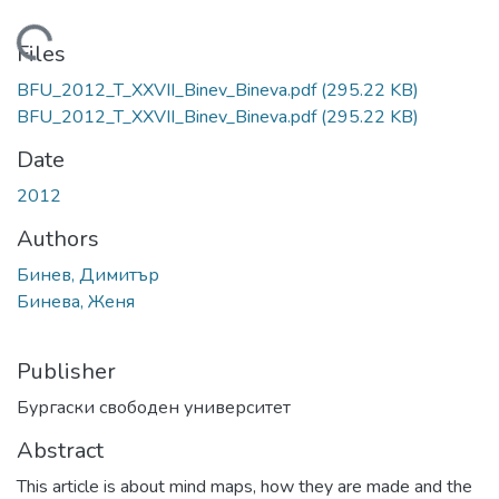
Loading...
Files
BFU_2012_T_XXVII_Binev_Bineva.pdf
(295.22 KB)
BFU_2012_T_XXVII_Binev_Bineva.pdf
(295.22 KB)
Date
2012
Authors
Бинев, Димитър
Бинева, Женя
Publisher
Бургаски свободен университет
Abstract
This article is about mind maps, how they are made and the