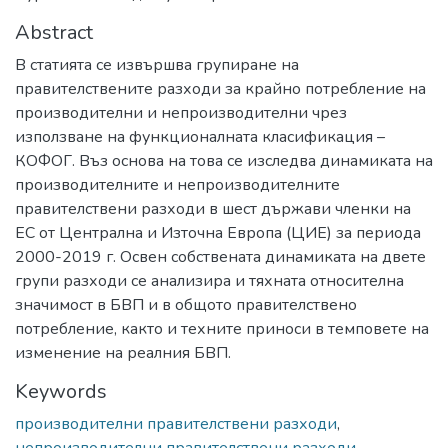
Abstract
В статията се извършва групиране на
правителствените разходи за крайно потребление на
производителни и непроизводителни чрез
използване на функционалната класификация –
КОФОГ. Въз основа на това се изследва динамиката на
производителните и непроизводителните
правителствени разходи в шест държави членки на
ЕС от Централна и Източна Европа (ЦИЕ) за периода
2000-2019 г. Освен собствената динамиката на двете
групи разходи се анализира и тяхната относителна
значимост в БВП и в общото правителствено
потребление, както и техните приноси в темповете на
изменение на реалния БВП.
Keywords
производителни правителствени разходи
,
непроизводителни правителствени разходи