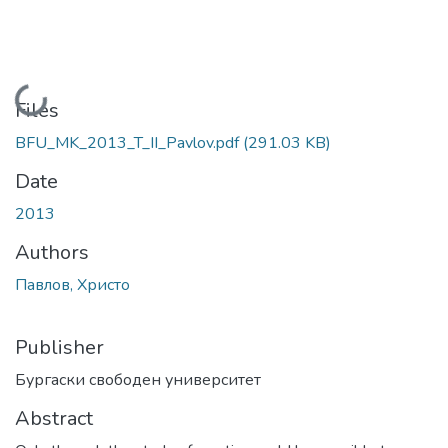
Loading...
Files
BFU_MK_2013_T_II_Pavlov.pdf
(291.03 KB)
Date
2013
Authors
Павлов, Христо
Publisher
Бургаски свободен университет
Abstract