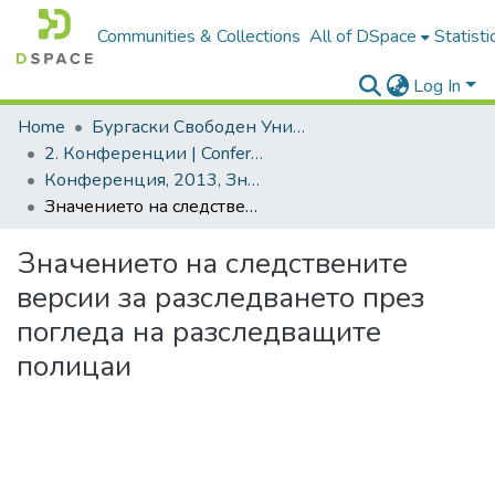
Communities & Collections
All of DSpace
Statisti
Log In
Home
Бургаски Свободен Университет | Burgas Free University
2. Конференции | Conferences
Конференция, 2013, Знанието - традиции, иновации, перспективи. Том 2
Значението на следствените версии за разследването през погледа на разследващите полицаи
Значението на следствените
версии за разследването през
погледа на разследващите
полицаи