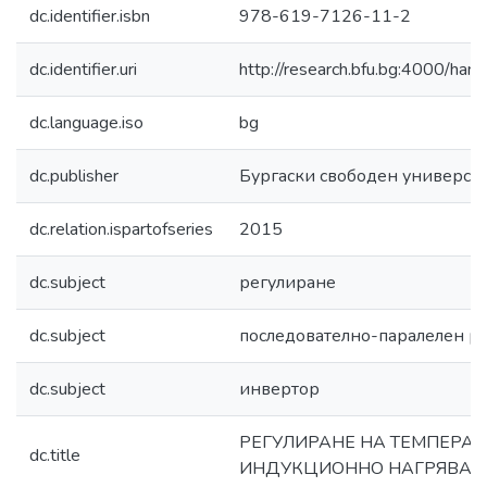
dc.identifier.isbn
978-619-7126-11-2
dc.identifier.uri
http://research.bfu.bg:4000/h
dc.language.iso
bg
dc.publisher
Бургаски свободен универси
dc.relation.ispartofseries
2015
dc.subject
регулиране
dc.subject
последователно-паралелен р
dc.subject
инвертор
РЕГУЛИРАНЕ НА ТЕМПЕРАТ
dc.title
ИНДУКЦИОННО НАГРЯВАН