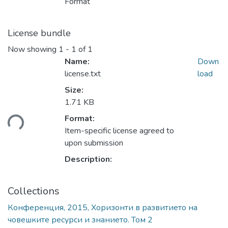
Format
License bundle
Now showing
1 - 1 of 1
Name:
Down
license.txt
load
Size:
1.71 KB
Format:
ding...
Item-specific license agreed to
upon submission
Description:
Collections
Конференция, 2015, Хоризонти в развитието на
човешките ресурси и знанието. Том 2