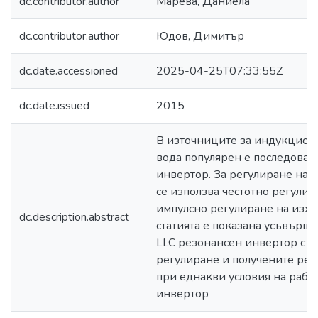
dc.contributor.author
Марева, Даниела
dc.contributor.author
Юдов, Димитър
dc.date.accessioned
2025-04-25T07:33:55Z
dc.date.issued
2015
В източниците за индукцион
вода популярен е последоват
инвертор. За регулиране на т
се използва честотно регули
импулсно регулиране на изхо
dc.description.abstract
статията е показана усъвърше
LLC резонансен инвертор с ч
регулиране и получените рез
при еднакви условия на работ
инвертор