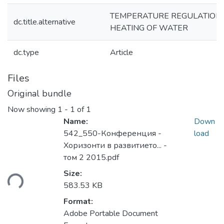
TEMPERATURE REGULATION 
dc.title.alternative
HEATING OF WATER
dc.type
Article
Files
Original bundle
Now showing
1 - 1 of 1
Name:
Down
542_550-Конференция -
load
Хоризонти в развитието... -
том 2 2015.pdf
Size:
ding...
583.53 KB
Format:
Adobe Portable Document