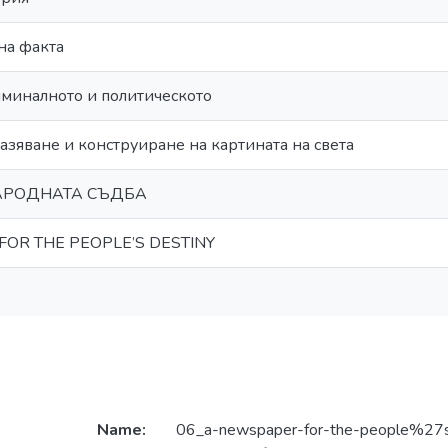
на факта
иминалното и политическото
азяване и конструиране на картината на света
АРОДНАТА СЪДБА
OR THE PEOPLE’S DESTINY
Name:
06_a-newspaper-for-the-people%27s