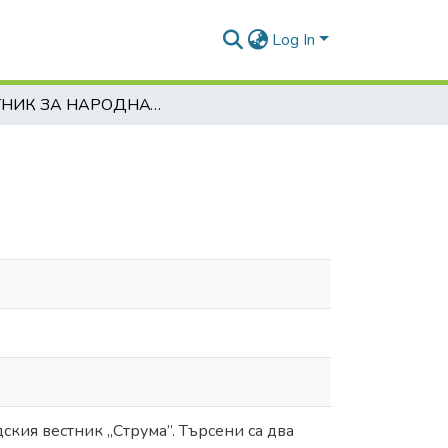
Log In
ВЕСТНИК ЗА НАРОДНАТА СЪДБА
ския вестник „Струма”. Търсени са два