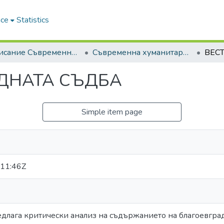
ace
Statistics
5. Списание Съвременна хуманитаристика | Journal of Contemporary Humanitaristics
Съвременна хуманитаристика, 2010, Брой 1
ОДНАТА СЪДБА
Simple item page
11:46Z
редлага критически анализ на съдържанието на благоевград