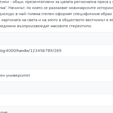
тики - общи, презентативни за цялата регионална преса у
ума”. Начинът, по която се разказват новинарските истори
дискурс в най-голяма степен оформят специфичния образ н
картината на света и на злото в обществото вестникът е в
предимно възпроизвеждат масовите стереотипи.
bfu.bg:4000/handle/123456789/269
ден университет
ория