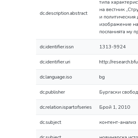
типа характерис
на вестник „Стр
dc.description.abstract
и политическия 
изображение на 
посланията му 
dc.identifier.issn
1313-9924
dc.identifier.uri
http://research.
dc.language.iso
bg
dc.publisher
Бургаски свобо
dc.relation.ispartofseries
Брой 1, 2010
dc.subject
контент-анализ
dc.subject
новинарска ист