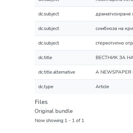
dc.subject
драматизиране 
dc.subject
симбиоза на кр
dc.subject
стереотипно отр
dc.title
ВЕСТНИК ЗА Н
dc.title.alternative
A NEWSPAPER F
dc.type
Article
Files
Original bundle
Now showing
1 - 1 of 1