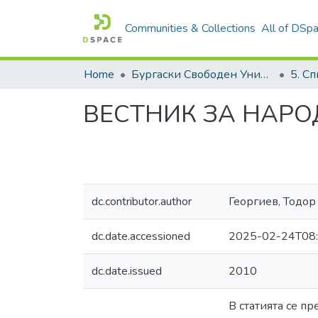
Communities & Collections
All of DSp
Home
Бургаски Свободен Университет | Burgas Free University
ВЕСТНИК ЗА НАР
dc.contributor.author
Георгиев, Тодор
dc.date.accessioned
2025-02-24T08:
dc.date.issued
2010
В статията се п