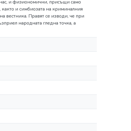
 нас, и физиономични, присъщи само
и, както и симбиозата на криминалния
а вестника. Правят се изводи, че при
ъзприел народната гледна точка, а