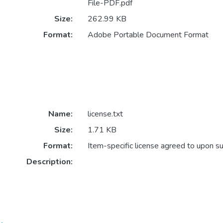
File-PDF.pdf
Size:
262.99 KB
Format:
Adobe Portable Document Format
Name:
license.txt
Size:
1.71 KB
Format:
Item-specific license agreed to upon s
Description: