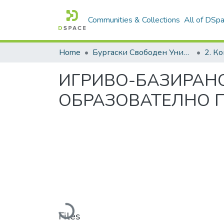
Communities & Collections
All of DSp
Home
Бургаски Свободен Университет | Burgas Free University
ИГРИВО-БАЗИРАН
ОБРАЗОВАТЕЛНО 
Loading...
Files