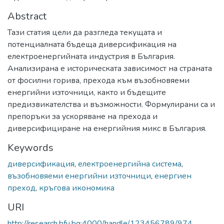
Abstract
Тази статия цели да разгледа текущата и
потенциалната бъдеща диверсификация на
електроенергийната индустрия в България.
Анализирана е историческата зависимост на страната
от фосилни горива, прехода към възобновяеми
енергийни източници, както и бъдещите
предизвикателства и възможности. Формулирани са и
препоръки за ускоряване на прехода и
диверсифициране на енергийния микс в България.
Keywords
диверсификация
,
електроенергийна система
,
възобновяеми енергийни източници
,
енергиен
преход
,
кръгова икономика
URI
http://research.bfu.bg:4000/handle/123456789/974