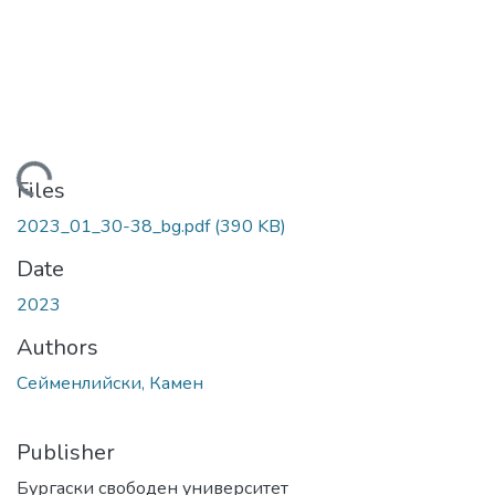
Loading...
Files
2023_01_30-38_bg.pdf
(390 KB)
Date
2023
Authors
Сейменлийски, Камен
Publisher
Бургаски свободен университет