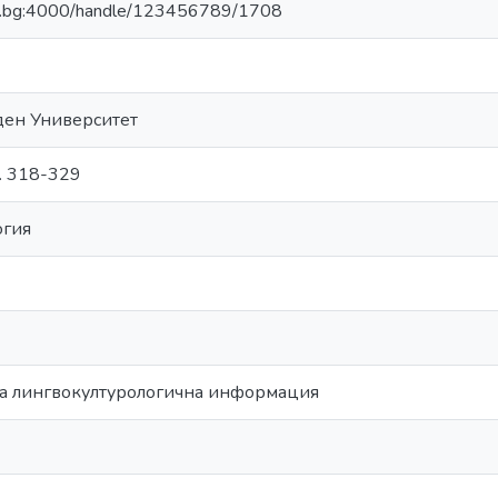
bfu.bg:4000/handle/123456789/1708
ден Университет
с. 318-329
огия
 лингвокултурологична информация