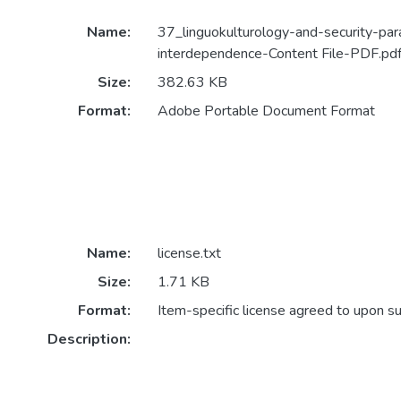
Name:
37_linguokulturology-and-security-par
interdependence-Content File-PDF.pd
Size:
382.63 KB
Format:
Adobe Portable Document Format
Name:
license.txt
Size:
1.71 KB
Format:
Item-specific license agreed to upon s
Description: