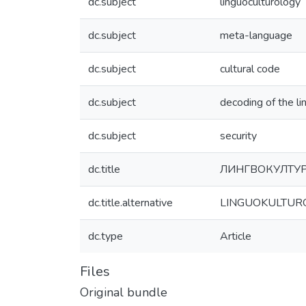
dc.subject
linguoculturology
dc.subject
meta-language
dc.subject
cultural code
dc.subject
decoding of the li
dc.subject
security
dc.title
ЛИНГВОКУЛТУР
dc.title.alternative
LINGUOKULTUR
dc.type
Article
Files
Original bundle