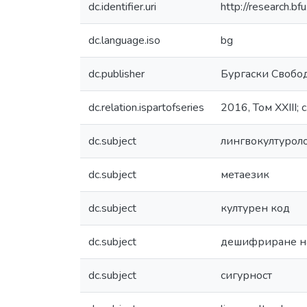
dc.identifier.uri
http://research.
dc.language.iso
bg
dc.publisher
Бургаски Свобо
dc.relation.ispartofseries
2016, Том XXIII; 
dc.subject
лингвокултурол
dc.subject
метаезик
dc.subject
културен код
dc.subject
дешифриране на
dc.subject
сигурност