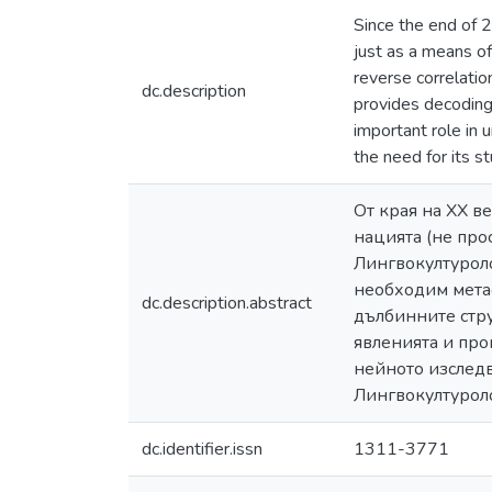
Since the end of 2
just as a means o
reverse correlati
dc.description
provides decoding
important role in 
the need for its s
От края на XX в
нацията (не про
Лингвокултуроло
необходим мета
dc.description.abstract
дълбинните стру
явленията и про
нейното изследв
Лингвокултуроло
dc.identifier.issn
1311-3771