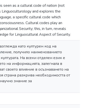
s seen as a cultural code of nation (not
s Linguoculturology and explores the
uage, a specific cultural code which
consciousness. Cultural codes play an
zational Security; this, in turn, reveals
ledge for Linguocultural Aspect of Security.
разглежда като културен код на
авление, получило наименованието
ултурата. На всеки отделен език е
то на информацията, залегнала в
ват своето влияние в осъзнаването на
воя страна разкрива необходимостта от
 научно знание за