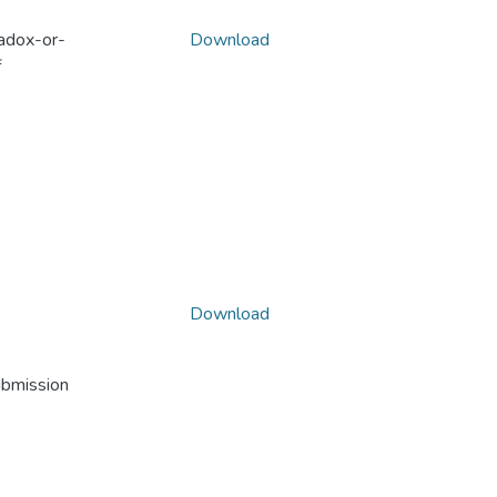
adox-or-
Download
f
Download
ubmission