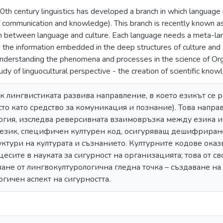
0th century linguistics has developed a branch in which language i
f communication and knowledge). This branch is recently known a
on between language and culture. Each language needs a meta-lang
 the information embedded in the deep structures of culture and 
understanding the phenomena and processes in the science of Organi
tudy of linguocultural perspective - the creation of scientific know
ек лингвистиката развива направление, в което езикът се 
сто като средство за комуникация и познание). Това напр
гия, изследва реверсивната взаимовръзка между езика и к
език, специфичен културен код, осигуряващ дешифриране
ктури на културата и съзнанието. Културните кодове оказ
цесите в науката за сигурност на организацията; това от с
ане от лингвокултурологична гледна точка – създаване на
гичен аспект на сигурността.