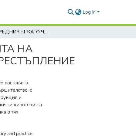
Log In
ПОСРЕДНИКЪТ КАТО ЧАСТ ОТ КОНСТРУКЦИЯТА НА ПОСРЕДСТВЕНОТО ИЗВЪРШИТЕЛСТВО НА ПРЕСТЪПЛЕНИЕ
ТА НА
РЕСТЪПЛЕНИЕ
е поставят в
ршителство, с
трукция и
лични хипотези на
а в тях.
ory and practice