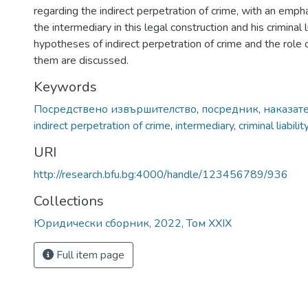
regarding the indirect perpetration of crime, with an empha
the intermediary in this legal construction and his criminal li
hypotheses of indirect perpetration of crime and the role o
them are discussed.
Keywords
Посредствено извършителство
,
посредник
,
наказат
indirect perpetration of crime
,
intermediary
,
criminal liabilit
URI
http://research.bfu.bg:4000/handle/123456789/936
Collections
Юридически сборник, 2022, Том XXIX
Full item page