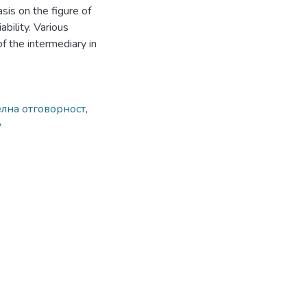
sis on the figure of
ability. Various
f the intermediary in
елна отговорност
,
y