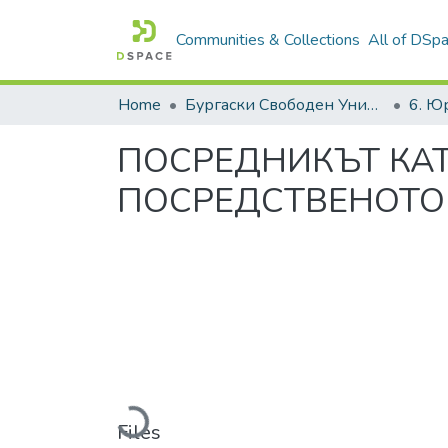
Communities & Collections
All of DSp
Home
Бургаски Свободен Университет | Burgas Free University
ПОСРЕДНИКЪТ КАТ
ПОСРЕДСТВЕНОТО
Loading...
Files