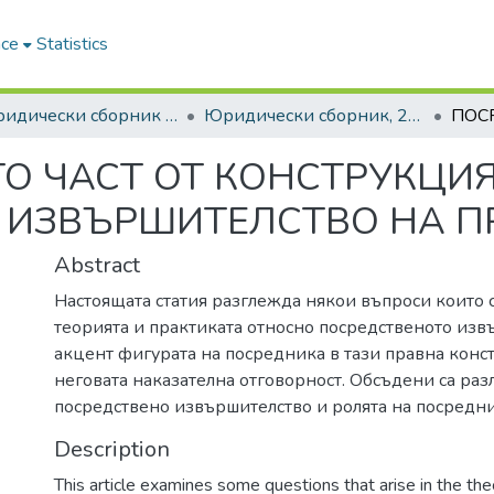
ace
Statistics
6. Юридически сборник | Journal of Legal Studies
Юридически сборник, 2022, Том XXIX
О ЧАСТ ОТ КОНСТРУКЦИЯ
 ИЗВЪРШИТЕЛСТВО НА П
Abstract
Настоящата статия разглежда някои въпроси които с
теорията и практиката относно посредственото извъ
акцент фигурата на посредника в тази правна конс
неговата наказателна отговорност. Обсъдени са раз
посредствено извършителство и ролята на посредник
Description
This article examines some questions that arise in the the