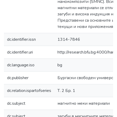
нанокомпозити (SMNC). Всич
магнитни материали се отлич
загуби и висока индукция на
Представени са основните им
текущи и нови приложения.
dc.identifier.issn
1314-7846
dc.identifier.uri
http://research.bfu.bg:4000/h
dc.language.iso
bg
dc.publisher
Бургаски свободен универси
dc.relation.ispartofseries
Т. 2 Бр. 1
dc.subject
магнитно меки материали
dc.subject
загуби в магнитните материа