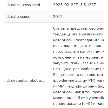
dc.date.accessioned
2025-02-22T13:51:27Z
dc.date.issued
2012
Статията представя състояние
тенденциите в развитието н
материали. Разгледаните ма
са създадени да отговарят на
нарастващите изисквания къ
компоненти и материали: нам
загубите, повишаване на инд
насищане, разнообразие на 
Разгледани са прахово-мета
dc.description.abstract
(powder-metallurgy, PM) магн
(МММ), модифицирани (подо
материали, магнитен прахов 
молипермалой (Molypermalloy
нанокристални МММ и магни