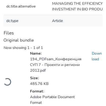
MANAGING THE EFFICIENCY 
dc.title.alternative
INVESTMENT IN BIO PRODUC
dc.type
Article
Files
Original bundle
Now showing
1 - 1 of 1
Name:
Down
194_PDFsam_Конференция
load
СУП 7 - Проекти и региони
2012.pdf
Loading...
Size:
485.76 KB
Format:
Adobe Portable Document
Format