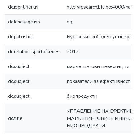
dc.identifier.uri
http://research.bfu.bg:4000/h
dc.language.iso
bg
dc.publisher
Бургаски свободен универси
dc.relation.ispartofseries
2012
dc.subject
маркетингови инвестиции
dc.subject
показатели за ефективност
dc.subject
биопродукти
УПРАВЛЕНИЕ НА ЕФЕКТИВН
dc.title
МАРКЕТИНГОВИТЕ ИНВЕСТ
БИОПРОДУКТИ