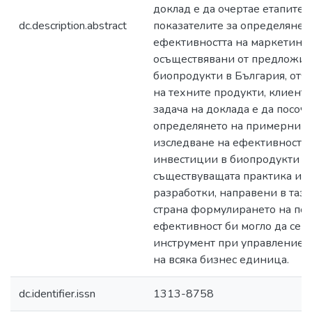
доклад е да очертае етапите 
dc.description.abstract
показателите за определяне 
ефективността на маркетинг
осъществявани от предложит
биопродукти в България, отч
на техните продукти, клиенти
задача на доклада е да посоч
определянето на примерни п
изследване на ефективността
инвестиции в биопродукти в 
съществуващата практика и 
разработки, направени в тази
страна формулирането на пок
ефективност би могло да се 
инструмент при управлениет
на всяка бизнес единица.
dc.identifier.issn
1313-8758