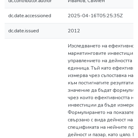
dc.contributor.author
Иванов, Свилен
dc.date.accessioned
2025-04-16T05:25:35Z
dc.date.issued
2012
Изследването на ефективност
маркетинговите инвестиции 
управлението на дейността на
единица. Тъй като ефективно
измерва чрез съпоставка на 
към постигнатите резултати, 
значение да бъдат формулира
чрез които ефективността на
инвестиции да бъде измерена
Формулирането на показателит
свързано с вида дейност на 
спецификата на нейните прод
дейност и пазар, като цяло. 