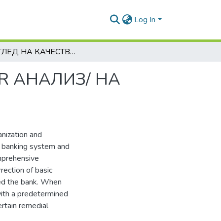
Log In
ПРЕГЛЕД НА КАЧЕСТВОТО НА АКТИВИТЕ /AQR АНАЛИЗ/ НА БАНКОВИЯ СЕКТОР В Р. БЪЛГАРИЯ
R АНАЛИЗ/ НА
anization and
n banking system and
omprehensive
rection of basic
ized the bank. When
with a predetermined
ertain remedial