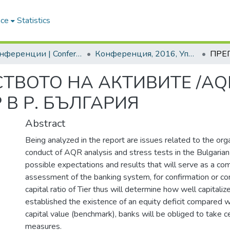
ace
Statistics
2. Конференции | Conferences
Конференция, 2016, Управленска наука, икономика и бизнес практики. Съвременни ресурси и предизвикателства
СТВОТО НА АКТИВИТЕ /AQ
 В Р. БЪЛГАРИЯ
Abstract
Being analyzed in the report are issues related to the org
conduct of AQR analysis and stress tests in the Bulgaria
possible expectations and results that will serve as a c
assessment of the banking system, for confirmation or cor
capital ratio of Tier thus will determine how well capital
established the existence of an equity deficit compared 
capital value (benchmark), banks will be obliged to take c
measures.