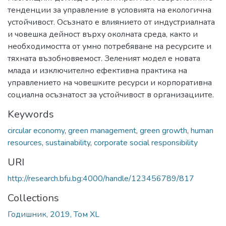
тенденции за управление в условията на екологична
устойчивост. Осъзнато е влиянието от индустриалната
и човешка дейност върху околната среда, както и
необходимостта от умно потребяване на ресурсите и
тяхната възобновяемост. Зеленият модел е новата
млада и изключително ефективна практика на
управлението на човешките ресурси и корпоративна
социална осъзнатост за устойчивост в организациите.
Keywords
circular economy
,
green management
,
green growth
,
human
resources
,
sustainability
,
corporate social responsibility
URI
http://research.bfu.bg:4000/handle/123456789/817
Collections
Годишник, 2019, Том XL