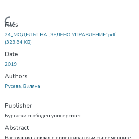
Loading...
Files
24_МОДЕЛЪТ НА „ЗЕЛЕНО УПРАВЛЕНИЕ”.pdf
(323.84 KB)
Date
2019
Authors
Русева, Виляна
Publisher
Бургаски свободен университет
Abstract
Настоящият доклад е ориентиран към съвременните