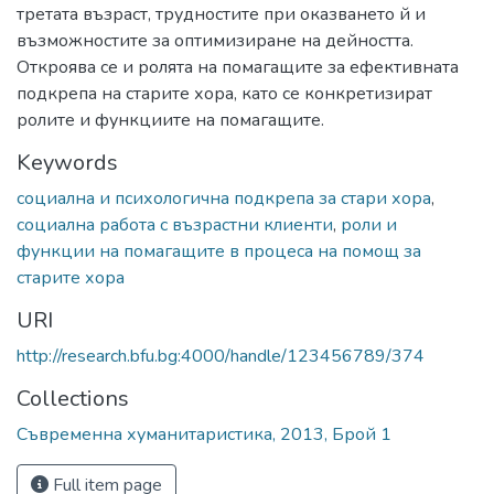
третата възраст, трудностите при оказването й и
възможностите за оптимизиране на дейността.
Откроява се и ролята на помагащите за ефективната
подкрепа на старите хора, като се конкретизират
ролите и функциите на помагащите.
Keywords
социална и психологична подкрепа за стари хора
,
социална работа с възрастни клиенти
,
роли и
функции на помагащите в процеса на помощ за
старите хора
URI
http://research.bfu.bg:4000/handle/123456789/374
Collections
Съвременна хуманитаристика, 2013, Брой 1
Full item page