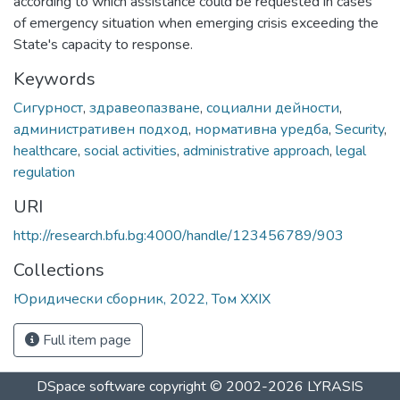
according to which assistance could be requested in cases
of emergency situation when emerging crisis exceeding the
State's capacity to response.
Keywords
Сигурност
,
здравеопазване
,
социални дейности
,
административен подход
,
нормативна уредба
,
Security
,
healthcare
,
social activities
,
administrative approach
,
legal
regulation
URI
http://research.bfu.bg:4000/handle/123456789/903
Collections
Юридически сборник, 2022, Том XXIX
Full item page
DSpace software
copyright © 2002-2026
LYRASIS