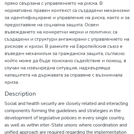
пряко свързана с управлението на риска. В
нормативно правен контекст са създадени механизми
за идентифициране и управление на риска, както и за
предоставяне на социална защита. Освен
въвеждането на конкретни мерки и политики, са
създадени и структури ангажирани с управлението на
рискове и кризи. В рамките на Европейския съюз е
въведен механизъм за гражданска защита, съгласно
който може да бъде поискано съдействие и помощ, в
случаи на извънредна ситуация, надхвърляща
капацитета на държавата за справяне с възникнала
криза.
Description
Social and health security are closely related and interacting
components forming the guidelines and strategies in the
development of legislative policies in every single country,
as well as within inter-State unions where coordination and
unified approach are required regarding the implementation