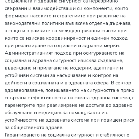
Социалната и здравна сигурност са неразривно
свързани и взаимодействащи си компоненти, които
формират насоките и стратегиите при развитие на
законодателни политики във всяка отделна държава,
а също и в рамките на между държавни съюзи при
които се изисква координираност и единен подход
при реализиране на социални и здравни мерки.
Административният подход при осигуряването на
социална и здравна сигурност изисква създаване,
въвеждане и прилагане на модерни, адаптивни и
устойчиви системи за насърчаване и контрол на
дейности в социалната и в здравната сфера. В сектор
здравеопазване, повишаването на сигурността е пряко
свързана с ефективността на самата здравна система, с
параметрите при реализиране на достъпа до здравно
обслужване и медицинска помощ, както и с
устойчивостта на здравната система при повишен риск
за общественото здраве.
Гарантирането на социална сигурност и стабилност е