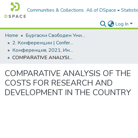
Communities & Collections
All of DSpace
Statisti
Log In
Home
Бургаски Свободен Университет | Burgas Free University
2. Конференции | Conferences
Конференция, 2021, Интелигентната специализация в десетилетието на свъразността и автоматизацията
COMPARATIVE ANALYSIS OF THE COSTS FOR RESEARCH AND DEVELOPMENT IN THE COUNTRY
COMPARATIVE ANALYSIS OF THE
COSTS FOR RESEARCH AND
DEVELOPMENT IN THE COUNTRY