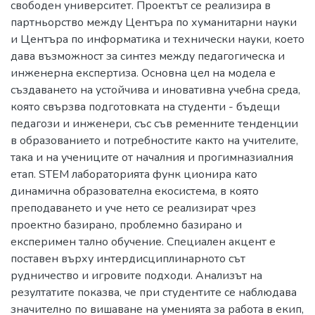
свободен университет. Проектът се реализира в
партньорство между Центъра по хуманитарни науки
и Центъра по информатика и технически науки, което
дава възможност за синтез между педагогическа и
инженерна експертиза. Основна цел на модела е
създаването на устойчива и иновативна учебна среда,
която свързва подготовката на студенти - бъдещи
педагози и инженери, със съв ременните тенденции
в образованието и потребностите както на учителите,
така и на учениците от началния и прогимназиалния
етап. STEM лабораторията функ ционира като
динамична образователна екосистема, в която
преподаването и уче нето се реализират чрез
проектно базирано, проблемно базирано и
експеримен тално обучение. Специален акцент е
поставен върху интердисциплинарното сът
рудничество и игровите подходи. Анализът на
резултатите показва, че при студентите се наблюдава
значително по вишаване на уменията за работа в екип,