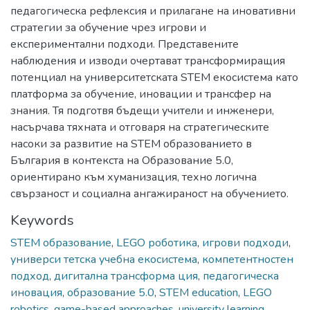
педагогическа рефлексия и прилагане на иновативни
стратегии за обучение чрез игрови и
експериментални подходи. Представените
наблюдения и изводи очертават трансформиращия
потенциал на университетската STEM екосистема като
платформа за обучение, иновации и трансфер на
знания. Тя подготвя бъдещи учители и инженери,
насърчава тяхната и отговаря на стратегическите
насоки за развитие на STEM образованието в
България в контекста на Образование 5.0,
ориентирано към хуманизация, техно логична
свързаност и социална ангажираност на обучението.
Keywords
STEM образование
,
LEGO роботика
,
игрови подходи
,
универси тетска учебна екосистема
,
компетентностен
подход
,
дигитална трансформа ция
,
педагогическа
иновация
,
образование 5.0
,
STEM education
,
LEGO
robotics
,
game-based approaches
,
university learning